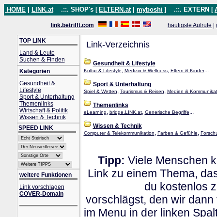
HOME
|
LINK.at
.::. SHOP's [
ELTERN.at
|
myboshi
]
.::. EXTERN [
link.betrifft.com
häufigste Aufrufe
|
TOP LINK
Link-Verzeichnis
Land & Leute
Suchen & Finden
Gesundheit & Lifestyle
,
,
...
Kategorien
Kultur & Lifestyle
Medizin & Wellness
Eltern & Kinder
Gesundheit &
Sport & Unterhaltung
Lifestyle
,
,
Spiel & Wetten
Tourismus & Reisen
Medien & Kommunikat
Sport & Unterhaltung
Themenlinks
Themenlinks
Wirtschaft & Politik
,
,
...
eLearning
bridge.LINK.at
Generische Begriffe
Wissen & Technik
Wissen & Technik
SPEED LINK
,
,
Computer & Telekommunikation
Farben & Gefühle
Forsch
Tipp:
Viele Menschen kl
Link zu einem Thema, dass
weitere Funktionen
du kostenlos 
Link vorschlagen
COVER-Domain
vorschlägst, den wir dann
im Menu in der linken Spa