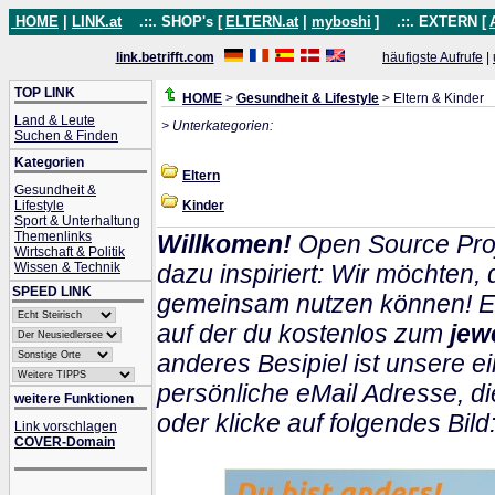
HOME
|
LINK.at
.::. SHOP's [
ELTERN.at
|
myboshi
]
.::. EXTERN [
link.betrifft.com
häufigste Aufrufe
|
TOP LINK
HOME
>
Gesundheit & Lifestyle
> Eltern & Kinder
Land & Leute
> Unterkategorien:
Suchen & Finden
Kategorien
Eltern
Gesundheit &
Lifestyle
Kinder
Sport & Unterhaltung
Themenlinks
Willkomen!
Open Source Proj
Wirtschaft & Politik
Wissen & Technik
dazu inspiriert: Wir möchten
SPEED LINK
gemeinsam nutzen können! Ein
auf der du kostenlos zum
jew
anderes Besipiel ist unsere ei
persönliche eMail Adresse, di
weitere Funktionen
oder klicke auf folgendes Bild
Link vorschlagen
COVER-Domain