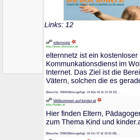
Links: 12
elternnetz
http://www.elternnetz.de
elternnetz ist ein kostenlose
Kommunkationsdienst im Wo
Internet. Das Ziel ist die Ber
Vätern, solchen die es gerad
[Besuche: 598400|hinzugefügt: 24 Mar 04 @ 22:28:35] ...
Willkommen auf kinder.at
http://kinder.at
Hier finden Eltern, Pädagoge
zum Thema Kind und kinder.
[Besuche: 559626|hinzugefügt: 16 Oct 07 @ 16:01:08] ...