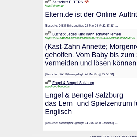
Zeitschrift ELTERN
http://eltern.de
Eltern.de ist der Online-Auftr
[Besuche: 643374|hinzugefügt: 24 Mar 04 @ 22:37:31] ...
Buchtip: Jedes Kind kann schlafen lernen
http://www.amazon.de/exec/obidos/ASIN/3934333095/adslundlinuxf-21
(Kast-Zahn Annette; Morgenro
geholfen. Vom Baby bis zum 
vermeiden und lösen können.
[Besuche: 567116|hinzugefügt: 24 Mar 04 @ 22:50:34] ...
Engel & Bengel Salzburg
engel-und-bengel.at
Engel & Bengel Salzburg
das Lern- und Spielzentrum f
Englisch
[Besuche: 546056|hinzugefügt: 14 Jun 10 @ 15:04:53] ...
Zeitzone GMT
+
1
| 14:46 | Ansch