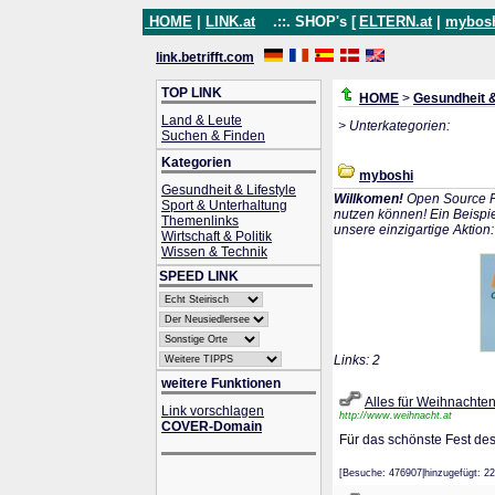
HOME
|
LINK.at
.::. SHOP's [
ELTERN.at
|
mybos
link.betrifft.com
TOP LINK
HOME
>
Gesundheit &
Land & Leute
> Unterkategorien:
Suchen & Finden
Kategorien
myboshi
Gesundheit & Lifestyle
Willkomen!
Open Source P
Sport & Unterhaltung
nutzen können! Ein Beispie
Themenlinks
unsere einzigartige Aktion
Wirtschaft & Politik
Wissen & Technik
SPEED LINK
Links: 2
weitere Funktionen
Alles für Weihnachte
Link vorschlagen
http://www.weihnacht.at
COVER-Domain
Für das schönste Fest des
[Besuche: 476907|hinzugefügt