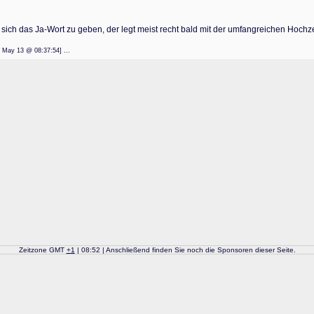
 sich das Ja-Wort zu geben, der legt meist recht bald mit der umfangreichen Hochze
: 22 May 13 @ 08:37:54] ...
Zeitzone GMT
+
1
| 08:52 | Anschließend finden Sie noch die Sponsoren dieser Seite.