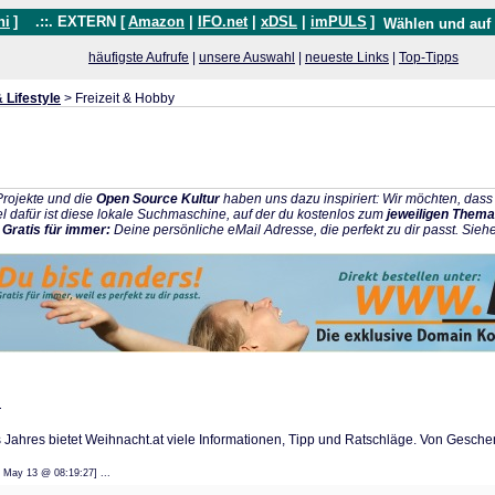
hi
]
.::. EXTERN [
Amazon
|
IFO.net
|
xDSL
|
imPULS
]
Wählen und auf
häufigste Aufrufe
|
unsere Auswahl
|
neueste Links
|
Top-Tipps
 Lifestyle
> Freizeit & Hobby
rojekte und die
Open Source Kultur
haben uns dazu inspiriert: Wir möchten, da
l dafür ist diese lokale Suchmaschine, auf der du kostenlos zum
jeweiligen Thema
:
Gratis für immer:
Deine persönliche eMail Adresse, die perfekt zu dir passt. Sieh
n
 Jahres bietet Weihnacht.at viele Informationen, Tipp und Ratschläge. Von Gesche
: 22 May 13 @ 08:19:27] ...