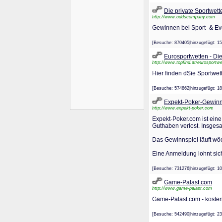
Die private Sportwet
http://www.oddscompany.com
Gewinnen bei Sport- & Eve
[Besuche: 870405|hinzugefügt
Eurosportwetten - Die
http://www.topfind.at/eurosportwe
Hier finden dSie Sportwet
[Besuche: 574862|hinzugefügt:
Expekt-Poker-Gewinn
http://www.expekt-poker.com
Expekt-Poker.com ist eine
Guthaben verlost. Insges
Das Gewinnspiel läuft wöc
Eine Anmeldung lohnt sich
[Besuche: 731276|hinzugefügt
Game-Palast.com
http://www.game-palast.com
Game-Palast.com - kosten
[Besuche: 542490|hinzugefügt