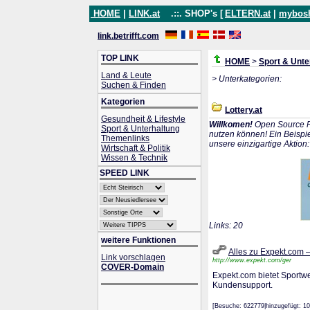
HOME
|
LINK.at
.::. SHOP's [
ELTERN.at
|
mybos
link.betrifft.com
TOP LINK
HOME
>
Sport & Unte
Land & Leute
> Unterkategorien:
Suchen & Finden
Kategorien
Lottery.at
Gesundheit & Lifestyle
Willkomen!
Open Source P
Sport & Unterhaltung
nutzen können! Ein Beispie
Themenlinks
unsere einzigartige Aktion
Wirtschaft & Politik
Wissen & Technik
SPEED LINK
Links: 20
weitere Funktionen
Alles zu Expekt.com 
Link vorschlagen
http://www.expekt.com/ger
COVER-Domain
Expekt.com bietet Sportwe
Kundensupport.
[Besuche: 622779|hinzugefügt