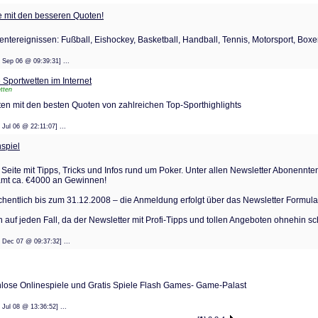
te mit den besseren Quoten!
ntereignissen: Fußball, Eishockey, Basketball, Handball, Tennis, Motorsport, Boxe
: 15 Sep 06 @ 09:39:31] ...
 Sportwetten im Internet
tten
ten mit den besten Quoten von zahlreichen Top-Sporthighlights
 18 Jul 06 @ 22:11:07] ...
spiel
 Seite mit Tipps, Tricks und Infos rund um Poker. Unter allen Newsletter Abonenn
amt ca. €4000 an Gewinnen!
hentlich bis zum 31.12.2008 – die Anmeldung erfolgt über das Newsletter Formula
 auf jeden Fall, da der Newsletter mit Profi-Tipps und tollen Angeboten ohnehin s
: 10 Dec 07 @ 09:37:32] ...
lose Onlinespiele und Gratis Spiele Flash Games- Game-Palast
: 23 Jul 08 @ 13:36:52] ...