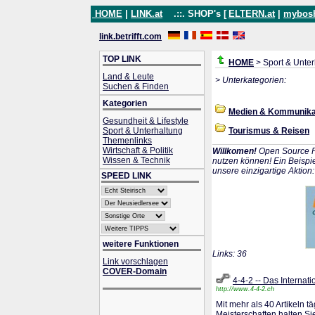
HOME
|
LINK.at
.::. SHOP's [
ELTERN.at
|
mybos
link.betrifft.com
TOP LINK
HOME
> Sport & Unter
Land & Leute
> Unterkategorien:
Suchen & Finden
Kategorien
Medien & Kommunika
Gesundheit & Lifestyle
Sport & Unterhaltung
Tourismus & Reisen
Themenlinks
Wirtschaft & Politik
Willkomen!
Open Source P
Wissen & Technik
nutzen können! Ein Beispie
unsere einzigartige Aktion
SPEED LINK
weitere Funktionen
Links: 36
Link vorschlagen
COVER-Domain
4-4-2 -- Das Internati
http://www.4-4-2.ch
Mit mehr als 40 Artikeln t
Meisterschaften halten S