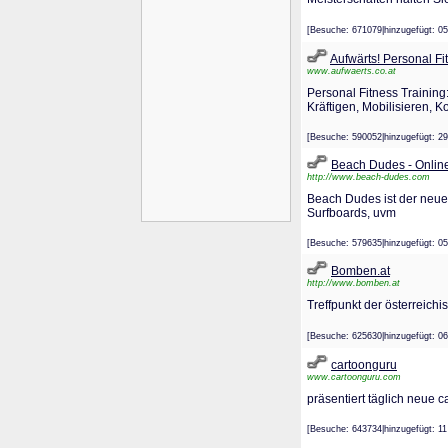
[Besuche: 671079|hinzugefügt
Aufwärts! Personal Fi
www.aufwaerts.co.at
Personal Fitness Trainin
Kräftigen, Mobilisieren, 
[Besuche: 590052|hinzugefügt
Beach Dudes - Onlin
http://www.beach-dudes.com
Beach Dudes ist der neue
Surfboards, uvm
[Besuche: 579635|hinzugefügt
Bomben.at
http://www.bomben.at
Treffpunkt der österreich
[Besuche: 625630|hinzugefügt
cartoonguru
www.cartoonguru.com
präsentiert täglich neue 
[Besuche: 643734|hinzugefügt: