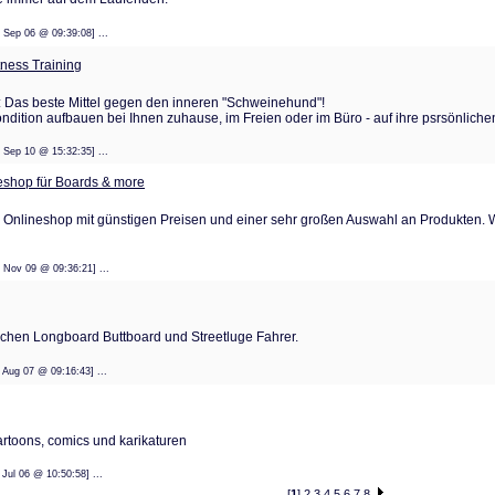
: 05 Sep 06 @ 09:39:08] ...
tness Training
g: Das beste Mittel gegen den inneren "Schweinehund"!
Kondition aufbauen bei Ihnen zuhause, im Freien oder im Büro - auf ihre psrsönlich
: 29 Sep 10 @ 15:32:35] ...
eshop für Boards & more
 Onlineshop mit günstigen Preisen und einer sehr großen Auswahl an Produkten. W
: 05 Nov 09 @ 09:36:21] ...
ischen Longboard Buttboard und Streetluge Fahrer.
: 06 Aug 07 @ 09:16:43] ...
cartoons, comics und karikaturen
 11 Jul 06 @ 10:50:58] ...
[
1
]
2
3
4
5
6
7
8