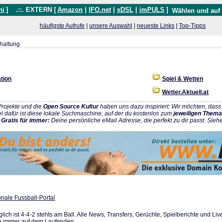
hi
]
.::. EXTERN [
Amazon
|
IFO.net
|
xDSL
|
imPULS
]
Wählen und auf
häufigste Aufrufe
|
unsere Auswahl
|
neueste Links
|
Top-Tipps
haltung
tion
Spiel & Wetten
Wetter.Aktuell.at
rojekte und die
Open Source Kultur
haben uns dazu inspiriert: Wir möchten, da
l dafür ist diese lokale Suchmaschine, auf der du kostenlos zum
jeweiligen Thema
:
Gratis für immer:
Deine persönliche eMail Adresse, die perfekt zu dir passt. Sieh
onale Fussball-Portal
äglich ist 4-4-2 stehts am Ball. Alle News, Transfers, Gerüchte, Spielberichte und Li
ie immer auf dem Laufenden.