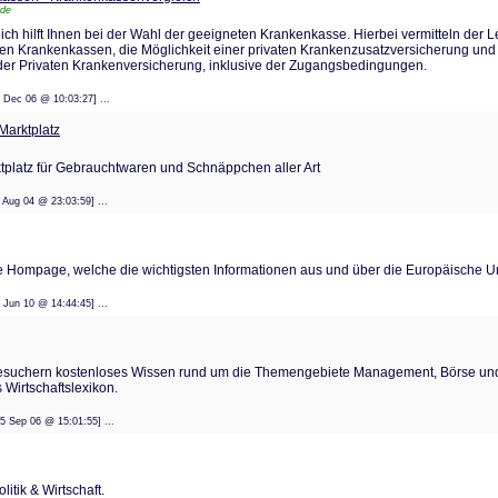
.de
h hilft Ihnen bei der Wahl der geeigneten Krankenkasse. Hierbei vermitteln der Le
hen Krankenkassen, die Möglichkeit einer privaten Krankenzusatzversicherung und
er Privaten Krankenversicherung, inklusive der Zugangsbedingungen.
: 12 Dec 06 @ 10:03:27] ...
 Marktplatz
ktplatz für Gebrauchtwaren und Schnäppchen aller Art
: 23 Aug 04 @ 23:03:59] ...
te Hompage, welche die wichtigsten Informationen aus und über die Europäische Un
: 14 Jun 10 @ 14:44:45] ...
esuchern kostenloses Wissen rund um die Themengebiete Management, Börse und 
Wirtschaftslexikon.
t: 05 Sep 06 @ 15:01:55] ...
litik & Wirtschaft.