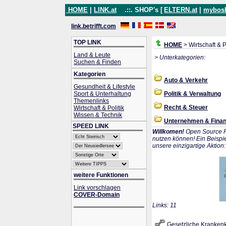
HOME
|
LINK.at
.::. SHOP's [
ELTERN.at
|
mybos
link.betrifft.com
TOP LINK
HOME
> Wirtschaft & P
Land & Leute
> Unterkategorien:
Suchen & Finden
Kategorien
Auto & Verkehr
Gesundheit & Lifestyle
Sport & Unterhaltung
Politik & Verwaltung
Themenlinks
Recht & Steuer
Wirtschaft & Politik
Wissen & Technik
Unternehmen & Fina
SPEED LINK
Willkomen!
Open Source P
nutzen können! Ein Beispie
unsere einzigartige Aktion
weitere Funktionen
Link vorschlagen
COVER-Domain
Links: 11
Gesetzliche Kranken