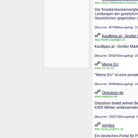
http://www.Krankenkassensuche
Der Krankenkassenvergleic
Leistungen der gesetzlic
Gesetzlichen gegenüber d
[Besuche: 367598|hinzugefügt
Kauftipps.at - Großer
http://www.kauftipps.at
Kauftipps.at - Großer Mar
[Besuche: 505357|hinzugefügt
Meine EU
www.my-eu.eu
"Meine EU" ist eine priva
[Besuche: 260858|hinzugefügt
Onpulson.de
www.onpulson.de
Onpulson bietet seinen B
4300 Wörter umfassendes 
[Besuche: 1305172|hinzugefüg
polytixx
http://www.polytixx.de
Ein deutsches Portal für Po