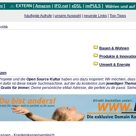
hi
]
.::. EXTERN [
Amazon
|
IFO.net
|
xDSL
|
imPULS
]
Wählen und auf
häufigste Aufrufe
|
unsere Auswahl
|
neueste Links
|
Top-Tipps
olitik
Bauen & Wohnen
Produkte & Innovati
Umwelt & Energie
nzen
rojekte und die
Open Source Kultur
haben uns dazu inspiriert: Wir möchten, da
l dafür ist diese lokale Suchmaschine, auf der du kostenlos zum
jeweiligen Thema
:
Gratis für immer:
Deine persönliche eMail Adresse, die perfekt zu dir passt. Sieh
kassen - Krankenkassenvergleich