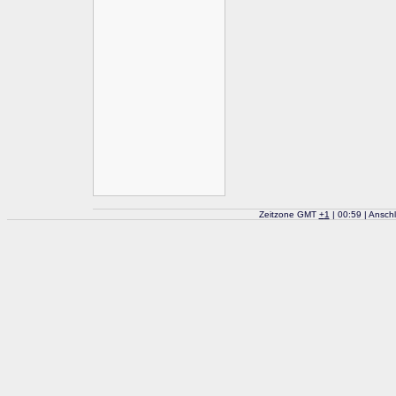
Zeitzone GMT
+
1
| 00:59 | Ansch