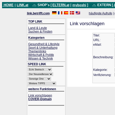
HOME
|
LINK.at
.::. SHOP's [
ELTERN.at
|
myboshi
]
.::. EXTERN [
link.betrifft.com
häufigste Aufrufe
|
TOP LINK
Link vorschlagen
Land & Leute
Suchen & Finden
Titel:
Kategorien
URL:
Gesundheit & Lifestyle
eMail:
Sport & Unterhaltung
Themenlinks
Wirtschaft & Politik
Beschreibung:
Wissen & Technik
SPEED LINK
Kategorie:
Verifizierung:
weitere Funktionen
Link vorschlagen
COVER-Domain